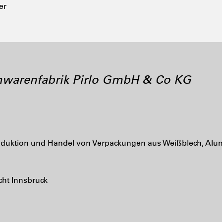
er
chwarenfabrik Pirlo GmbH & Co KG
uktion und Handel von Verpackungen aus Weißblech, Alum
cht Innsbruck