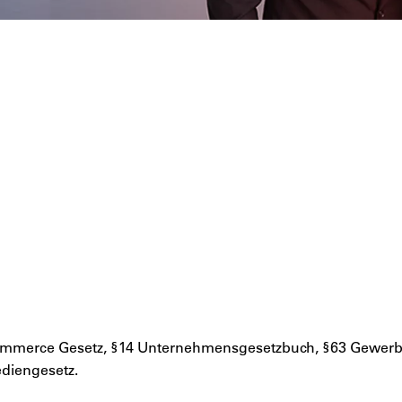
E-Commerce Gesetz, §14 Unternehmensgesetzbuch, §63 Gewe
ediengesetz.