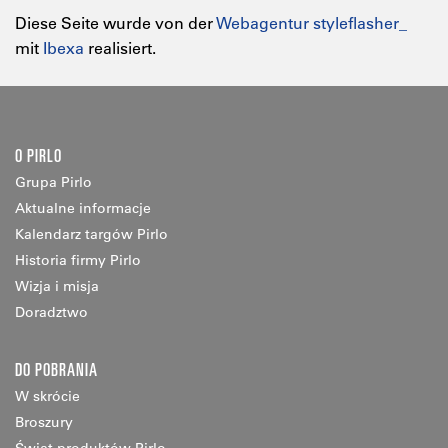
Diese Seite wurde von der
Webagentur styleflasher_
mit
Ibexa
realisiert.
O PIRLO
Grupa Pirlo
Aktualne informacje
Kalendarz targów Pirlo
Historia firmy Pirlo
Wizja i misja
Doradztwo
DO POBRANIA
W skrócie
Broszury
Świat produktów Pirlo