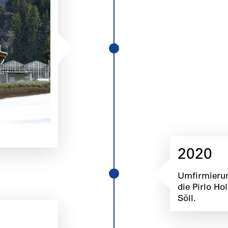
2020
Umfirmierun
die Pirlo H
Söll.